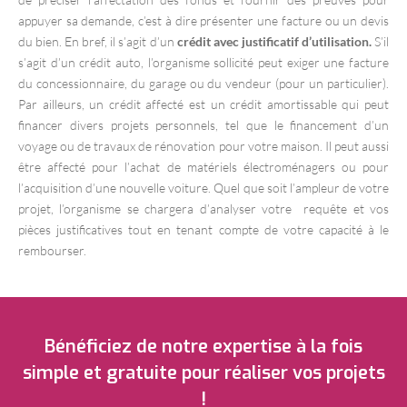
appuyer sa demande, c’est à dire présenter une facture ou un devis
du bien. En bref, il s’agit d’un
crédit avec justificatif d’utilisation.
S’il
s’agit d’un crédit auto, l’organisme sollicité peut exiger une facture
du concessionnaire, du garage ou du vendeur (pour un particulier).
Par ailleurs, un crédit affecté est un crédit amortissable qui peut
financer divers projets personnels, tel que le financement d’un
voyage ou de travaux de rénovation pour votre maison. Il peut aussi
être affecté pour l’achat de matériels électroménagers ou pour
l’acquisition d’une nouvelle voiture. Quel que soit l’ampleur de votre
projet, l’organisme se chargera d’analyser votre requête et vos
pièces justificatives tout en tenant compte de votre capacité à le
rembourser.
Bénéficiez de notre expertise à la fois
simple et gratuite pour réaliser vos projets
!